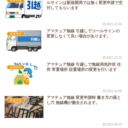
変更申請
ルサインは新規開局では無く変更申請で交
付してもらいます
2021.11.04
アマチュア無線 引越しでコールサインの
変更申請
変更しなくて良い場合があります。
2021.10.23
アマチュア無線 引越しで無線局免許状 住
変更申請
所 常置場所 設置場所の変更を行います
2021.10.09
アマチュア無線 変更申請時 書き方の落と
変更申請
し穴 無線機が撤去されます。
2021.09.23